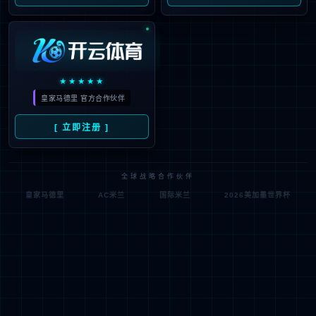
宽幅扫地
10000PA吸力
拖地水可回收
滚拖自清洁模块
紧凑灵活