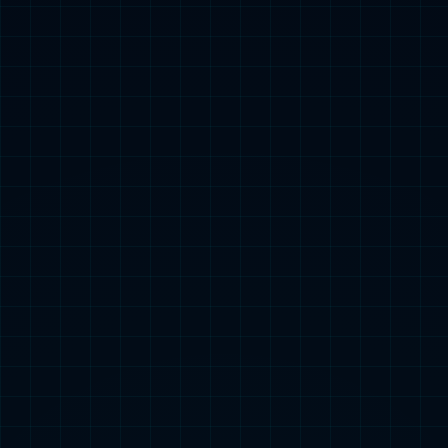
深度共享 来去无阻
双规道并行设计，实现充电桩全车位共享
伸手可取枪 挂枪可驶离
智能线缆全自动收放技术，打造整洁停车环境，更安全