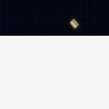
服务与监督热线
400-962-6800
地址
南京市雨花台区创思路5号xingkong.com机
器人产业园