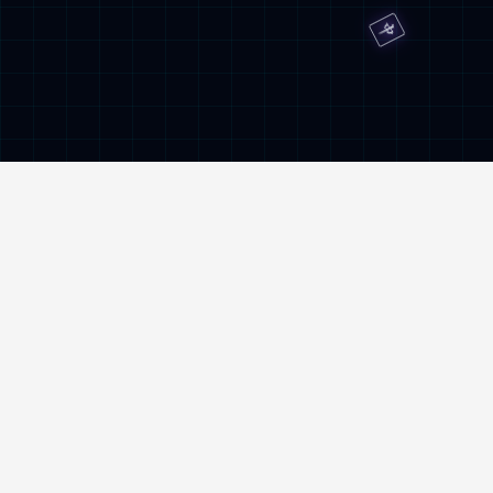
服务与监督热线
400-962-6800
地址
南京市雨花台区创思路5号xingkong.com机
器人产业园